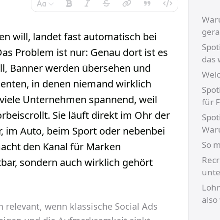
Waru
gera
n will, landet fast automatisch bei
Spot
as Problem ist nur: Genau dort ist es
das 
voll, Banner werden übersehen und
Welc
menten, in denen niemand wirklich
Spot
ür viele Unternehmen spannend, weil
für 
beiscrollt. Sie läuft direkt im Ohr der
Spot
War
r, im Auto, beim Sport oder nebenbei
So m
macht den Kanal für Marken
Recr
htbar, sondern auch wirklich gehört
unte
Lohn
also 
n relevant, wenn klassische Social Ads