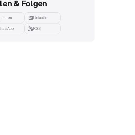
ilen & Folgen
opieren
LinkedIn
hatsApp
RSS