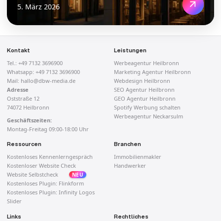
5. März 2026
Kontakt
Leistungen
Tel.:
+49 7132 3696900
Werbeagentur Heilbronn
Whatsapp:
+49 7132 3696900
Marketing Agentur Heilbronn
Mail:
hallo@dbw-media.de
Webdesign Heilbronn
Adresse
SEO Agentur Heilbronn
Oststraße 12
GEO Agentur Heilbronn
74072 Heilbronn
Spotify Werbung schalten
Werbeagentur Neckarsulm
Geschäftszeiten:
Montag-Freitag 09:00-18:00 Uhr
Ressourcen
Branchen
Kostenloses Kennenlerngespräch
Immobilienmakler
Kostenloser Website Check
Handwerker
Website Selbstcheck
Kostenloses Plugin: Flinkform
Kostenloses Plugin: Infinity Logos
Slider
Links
Rechtliches