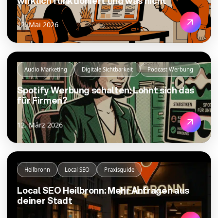
wirklich funktioniert und was nicht
12. Mai 2026
Audio Marketing
Digitale Sichtbarkeit
Podcast Werbung
Spotify Werbung schalten: Lohnt sich das
für Firmen?
12. März 2026
Heilbronn
Local SEO
Praxisguide
Local SEO Heilbronn: Mehr Anfragen aus
deiner Stadt